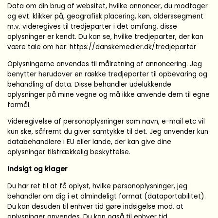
Data om din brug af websitet, hvilke annoncer, du modtager
og evt. klikker på, geografisk placering, køn, alderssegment
m.v. videregives til tredjeparter i det omfang, disse
oplysninger er kendt. Du kan se, hvilke tredjeparter, der kan
være tale om her: https://danskemedier.dk/tredjeparter
Oplysningerne anvendes til målretning af annoncering. Jeg
benytter herudover en række tredjeparter til opbevaring og
behandling af data. Disse behandler udelukkende
oplysninger på mine vegne og må ikke anvende dem til egne
formål.
Videregivelse af personoplysninger som navn, e-mail etc vil
kun ske, såfremt du giver samtykke til det. Jeg anvender kun
databehandlere i EU eller lande, der kan give dine
oplysninger tilstrækkelig beskyttelse.
Indsigt og klager
Du har ret til at få oplyst, hvilke personoplysninger, jeg
behandler om dig i et almindeligt format (dataportabilitet).
Du kan desuden til enhver tid gøre indsigelse mod, at
oplysninger anvendes. Du kan også til enhver tid