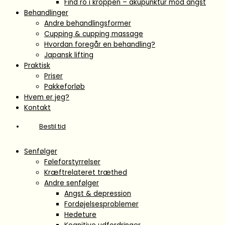
Find ro i kroppen – akupunktur mod angst
Behandlinger
Andre behandlingsformer
Cupping & cupping massage
Hvordan foregår en behandling?
Japansk lifting
Praktisk
Priser
Pakkeforløb
Hvem er jeg?
Kontakt
Bestil tid
Senfølger
Føleforstyrrelser
Kræftrelateret træthed
Andre senfølger
Angst & depression
Fordøjelsesproblemer
Hedeture