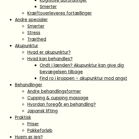
Kognitive udfordringer
Smerter
Kræftoverleveres fortællinger
Andre specialer
Smerter
Stress
Træthed
Akupunktur
Hvad er akupunktur?
Hvad kan behandles?
Ondt i lænden? Akupunktur kan give dig
bevægelsen tilbage
Find ro i kroppen – akupunktur mod angst
Behandlinger
Andre behandlingsformer
Cupping & cupping massage
Hvordan foregår en behandling?
Japansk lifting
Praktisk
Priser
Pakkeforløb
Hvem er jeg?