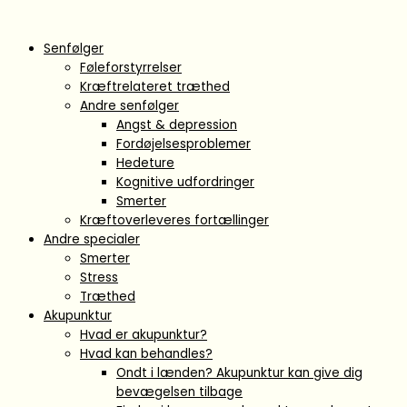
Gå
Main
Flyout
til
Menu
Menu
indholdet
Senfølger
Føleforstyrrelser
Kræftrelateret træthed
Andre senfølger
Angst & depression
Fordøjelsesproblemer
Hedeture
Kognitive udfordringer
Smerter
Kræftoverleveres fortællinger
Andre specialer
Smerter
Stress
Træthed
Akupunktur
Hvad er akupunktur?
Hvad kan behandles?
Ondt i lænden? Akupunktur kan give dig
bevægelsen tilbage