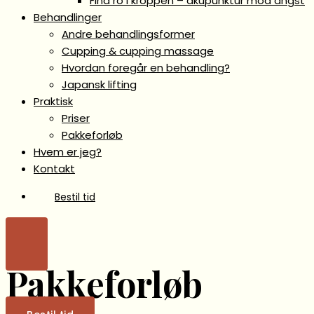
Find ro i kroppen – akupunktur mod angst
Behandlinger
Andre behandlingsformer
Cupping & cupping massage
Hvordan foregår en behandling?
Japansk lifting
Praktisk
Priser
Pakkeforløb
Hvem er jeg?
Kontakt
Bestil tid
Pakkeforløb