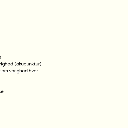
e
arighed (akupunktur)
ers varighed hver
se