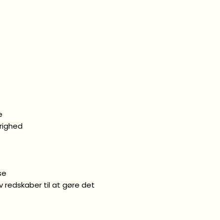
e
arighed
se
iv redskaber til at gøre det