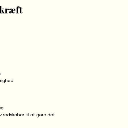
 kræft
e
arighed
se
iv redskaber til at gøre det