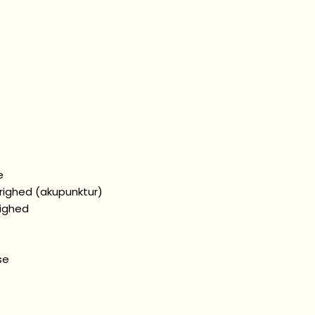
e
arighed (akupunktur)
righed
se