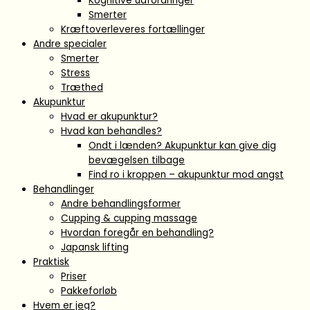
Kognitive udfordringer
Smerter
Kræftoverleveres fortællinger
Andre specialer
Smerter
Stress
Træthed
Akupunktur
Hvad er akupunktur?
Hvad kan behandles?
Ondt i lænden? Akupunktur kan give dig
bevægelsen tilbage
Find ro i kroppen – akupunktur mod angst
Behandlinger
Andre behandlingsformer
Cupping & cupping massage
Hvordan foregår en behandling?
Japansk lifting
Praktisk
Priser
Pakkeforløb
Hvem er jeg?