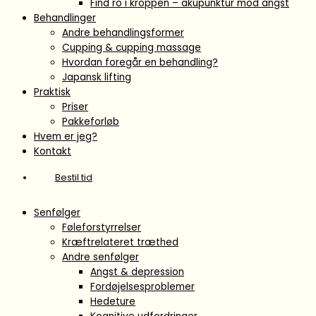
Find ro i kroppen – akupunktur mod angst
Behandlinger
Andre behandlingsformer
Cupping & cupping massage
Hvordan foregår en behandling?
Japansk lifting
Praktisk
Priser
Pakkeforløb
Hvem er jeg?
Kontakt
Bestil tid
Senfølger
Føleforstyrrelser
Kræftrelateret træthed
Andre senfølger
Angst & depression
Fordøjelsesproblemer
Hedeture