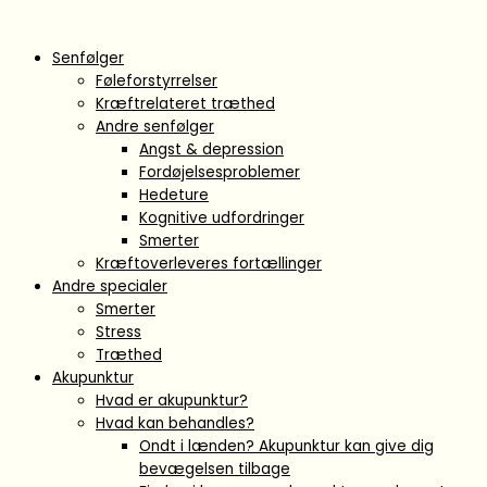
Gå
Main
Flyout
til
Menu
Menu
indholdet
Senfølger
Føleforstyrrelser
Kræftrelateret træthed
Andre senfølger
Angst & depression
Fordøjelsesproblemer
Hedeture
Kognitive udfordringer
Smerter
Kræftoverleveres fortællinger
Andre specialer
Smerter
Stress
Træthed
Akupunktur
Hvad er akupunktur?
Hvad kan behandles?
Ondt i lænden? Akupunktur kan give dig
bevægelsen tilbage