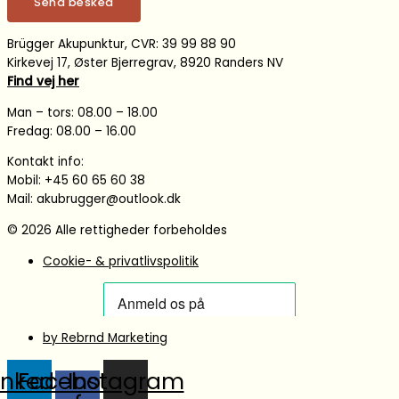
Send besked
Brügger Akupunktur, CVR: 39 99 88 90
Kirkevej 17, Øster Bjerregrav, 8920 Randers NV
Find vej her
Man – tors: 08.00 – 18.00
Fredag: 08.00 – 16.00
Kontakt info:
Mobil: +45 60 65 60 38
Mail: akubrugger@outlook.dk
© 2026 Alle rettigheder forbeholdes
Cookie- & privatlivspolitik
by Rebrnd Marketing
inkedin
Facebook-
Instagram